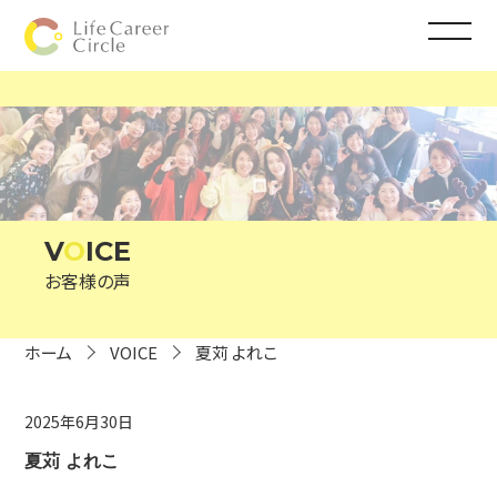
V
O
ICE
お客様の声
ホーム
VOICE
夏苅 よれこ
2025年6月30日
夏苅 よれこ